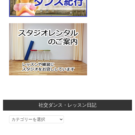
社交ダンス・レッスン日記
社
交
ダ