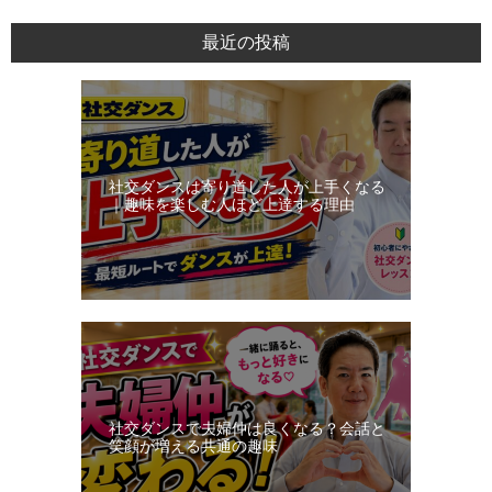
ン
最近の投稿
ス・
レ
ッ
ス
ン
社交ダンスは寄り道した人が上手くなる
日
｜趣味を楽しむ人ほど上達する理由
記
社交ダンスで夫婦仲は良くなる？会話と
笑顔が増える共通の趣味