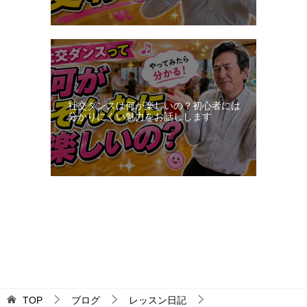
社交ダンスは何が楽しいの？初心者には
分かりにくい魅力をお話しします
更新：2026-08-07 03:48:43
TOP
ブログ
レッスン日記