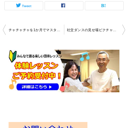
Tweet
投
チャチャチャを1か月でマスターです♪
社交ダンスの見せ場ピクチャーポーズ
稿
ナ
ビ
ゲ
ー
シ
ョ
ン