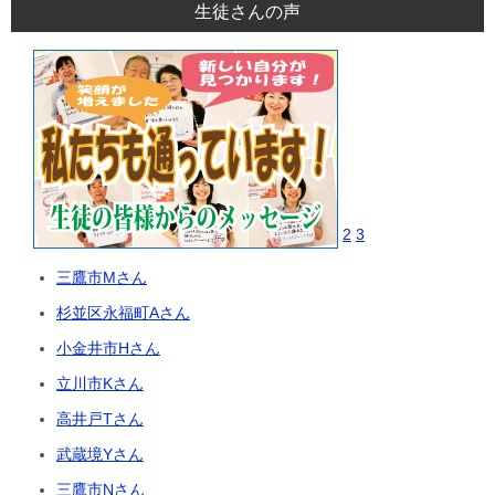
生徒さんの声
2
3
三鷹市Mさん
杉並区永福町Aさん
小金井市Hさん
立川市Kさん
高井戸Tさん
武蔵境Yさん
三鷹市Nさん