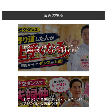
ダ
ン
最近の投稿
ス・
レ
ッ
ス
ン
社交ダンスは寄り道した人が上手くなる
日
｜趣味を楽しむ人ほど上達する理由
記
社交ダンスで夫婦仲は良くなる？会話と
笑顔が増える共通の趣味