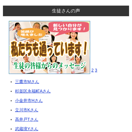
生徒さんの声
2
3
三鷹市Mさん
杉並区永福町Aさん
小金井市Hさん
立川市Kさん
高井戸Tさん
武蔵境Yさん