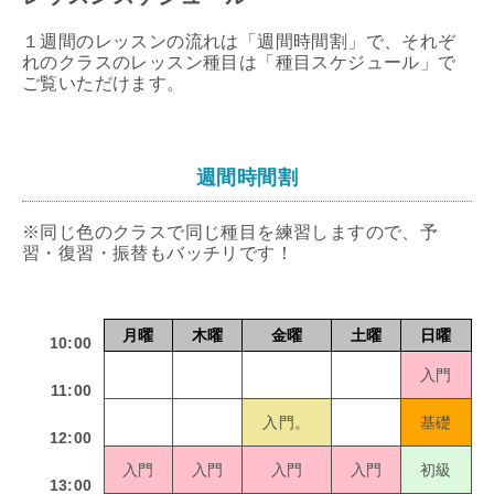
１週間のレッスンの流れは「週間時間割」で、それぞ
れのクラスのレッスン種目は「種目スケジュール」で
ご覧いただけます。
週間時間割
※同じ色のクラスで同じ種目を練習しますので、予
習・復習・振替もバッチリです！
月曜
木曜
金曜
土曜
日曜
10:00
入門
11:00
入門。
基礎
12:00
入門
入門
入門
入門
初級
13:00