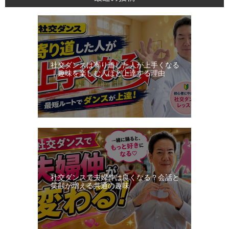
ス・
レ
ッ
ス
ン
社交ダンスは寄り道した人が上手くなる
日
｜趣味を楽しむ人ほど上達する理由
記
社交ダンスで夫婦仲は良くなる？会話と
笑顔が増える共通の趣味