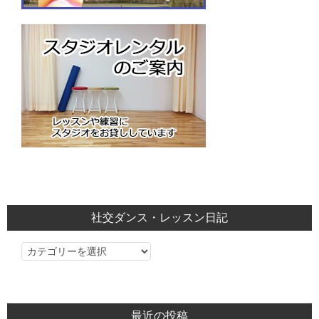
社交ダンス・レッスン日記
社
交
ダ
ン
最近の投稿