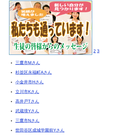
2
3
三鷹市Mさん
杉並区永福町Aさん
小金井市Hさん
立川市Kさん
高井戸Tさん
武蔵境Yさん
三鷹市Nさん
世田谷区成城学園前Yさん