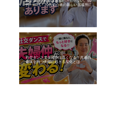
社交ダンス教室は踊るだけじゃない。50
代・60代・70代初心者の新しい居場所に
社交ダンスで夫婦仲は良くなる？共通の
趣味を持つ夫婦に起きる変化とは
更新：2026-08-10 03:49:24