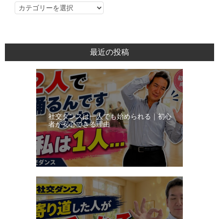
社
交
ダ
ン
最近の投稿
ス・
レ
ッ
ス
ン
社交ダンスは一人でも始められる｜初心
日
者が安心できる理由
記