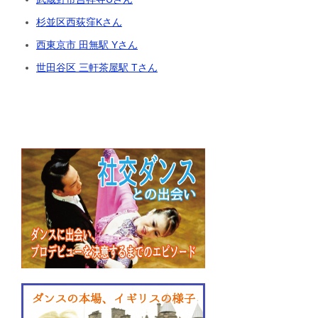
杉並区西荻窪Kさん
西東京市 田無駅 Yさん
世田谷区 三軒茶屋駅 Tさん