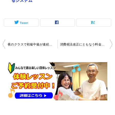
るシステム
Tweet
投
夜のクラスで初級中級が連続で受講できるようになります
消費税法改正にともなう料金改定のお知らせ
稿
ナ
ビ
ゲ
ー
シ
ョ
ン