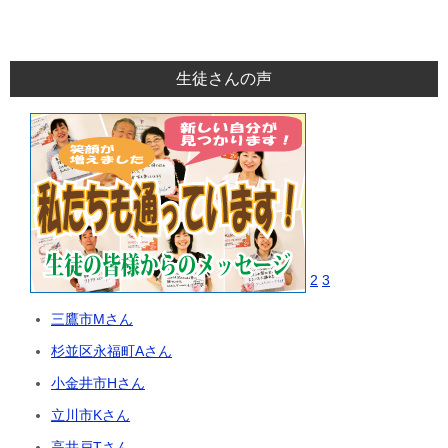
生徒さんの声
2
3
三鷹市Mさん
杉並区永福町Aさん
小金井市Hさん
立川市Kさん
高井戸Tさん