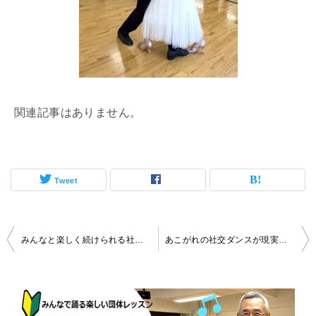
関連記事はありません。
Tweet
投
みんなと楽しく続けられる社交ダンス！ by 三鷹市 Nさん
あこがれの社交ダンスが現実のものに by 高井戸 Tさん
稿
ナ
ビ