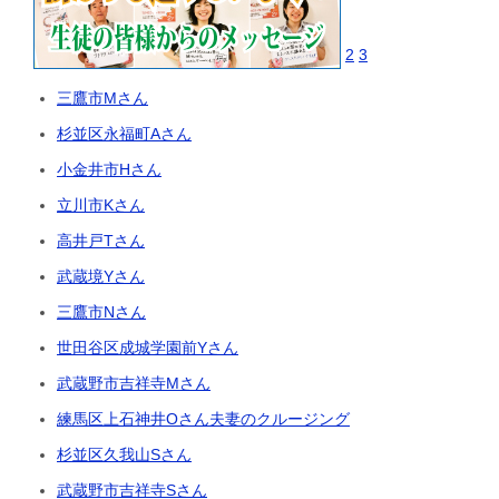
2
3
三鷹市Mさん
杉並区永福町Aさん
小金井市Hさん
立川市Kさん
高井戸Tさん
武蔵境Yさん
三鷹市Nさん
世田谷区成城学園前Yさん
武蔵野市吉祥寺Mさん
練馬区上石神井Oさん夫妻のクルージング
杉並区久我山Sさん
武蔵野市吉祥寺Sさん