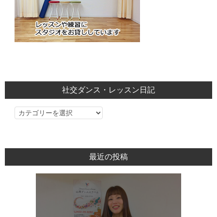
社交ダンス・レッスン日記
社
交
ダ
ン
最近の投稿
ス・
レ
ッ
ス
ン