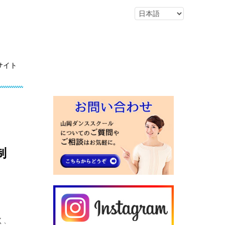
サイト
制
く、