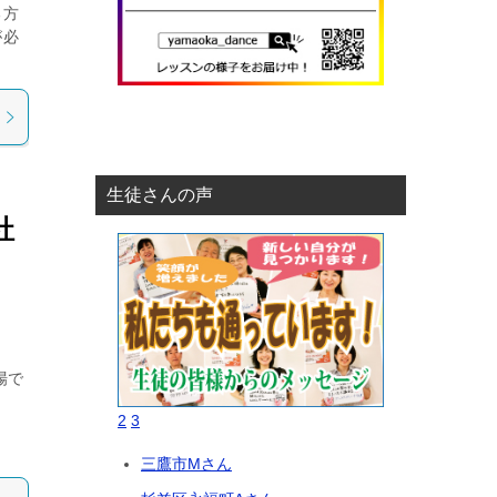
る方
が必
生徒さんの声
社
場で
っ
2
3
。
三鷹市Mさん