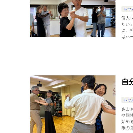
レッ
個人
たい
に、
はハー
自
レッ
さま
や個
始め
限の選