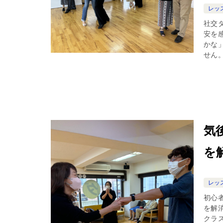
レッ
社交
安を
かな
せん。
気
を
レッ
初心
を解
クラ