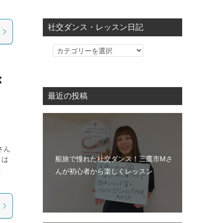
社交ダンス・レッスン日記
社
交
ダ
が
ン
最近の投稿
ス・
レ
ッ
ス
さん
ン
船旅で憧れた社交ダンス！三鷹市Mさ
ては
日
た
んが初心者から楽しくレッスン
記