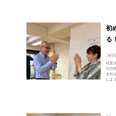
初
る
レッ
社交
りの
ませ
しよう