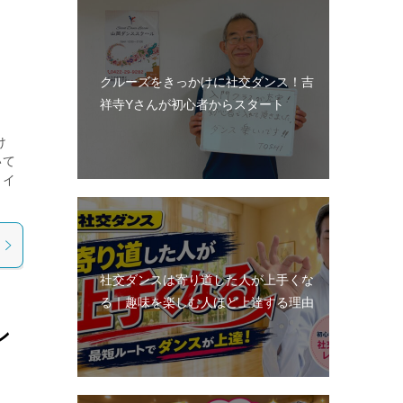
クルーズをきっかけに社交ダンス！吉
祥寺Yさんが初心者からスタート
け
いて
タイ
社交ダンスは寄り道した人が上手くな
る｜趣味を楽しむ人ほど上達する理由
ン