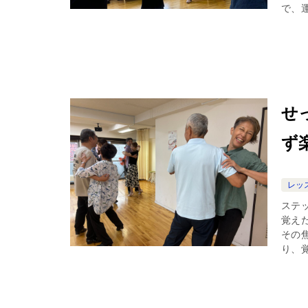
で、運
せ
ず
レッ
ステ
覚え
その
り、覚