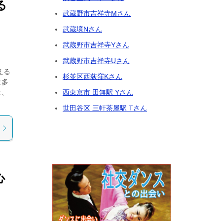
る
武蔵野市吉祥寺Mさん
武蔵境Nさん
武蔵野市吉祥寺Yさん
武蔵野市吉祥寺Uさん
える
杉並区西荻窪Kさん
は多
西東京市 田無駅 Yさん
は、
世田谷区 三軒茶屋駅 Tさん
心