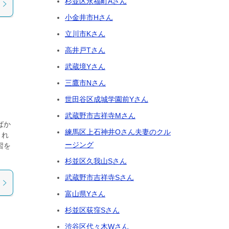
杉並区永福町Aさん
小金井市Hさん
立川市Kさん
高井戸Tさん
武蔵境Yさん
三鷹市Nさん
世田谷区成城学園前Yさん
武蔵野市吉祥寺Mさん
ばか
練馬区上石神井Oさん夫妻のクル
しれ
ージング
習を
杉並区久我山Sさん
武蔵野市吉祥寺Sさん
富山県Yさん
杉並区荻窪Sさん
渋谷区代々木Wさん