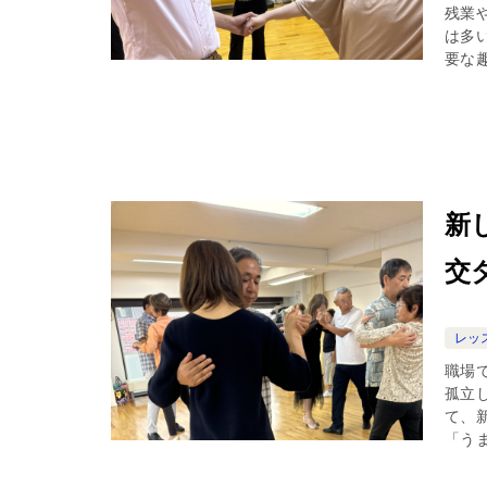
残業
は多
要な趣
新
交
レッ
職場
孤立
て、
「うま