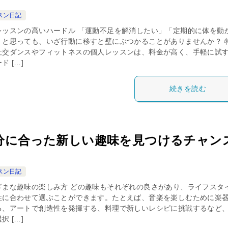
スン日記
レッスンの高いハードル 「運動不足を解消したい」「定期的に体を動
」と思っても、いざ行動に移すと壁にぶつかることがありませんか？ 
社交ダンスやフィットネスの個人レッスンは、料金が高く、手軽に試
ド […]
続きを読む
分に合った新しい趣味を見つけるチャン
スン日記
ざまな趣味の楽しみ方 どの趣味もそれぞれの良さがあり、ライフスタ
性に合わせて選ぶことができます。たとえば、音楽を楽しむために楽
る、アートで創造性を発揮する、料理で新しいレシピに挑戦するなど
択 […]