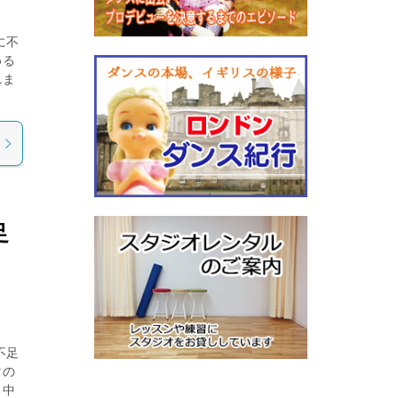
に不
める
れま
足
不足
けの
る中