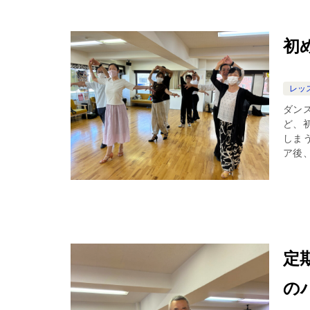
初
レッ
ダン
ど、
しま
ア後、
定
の