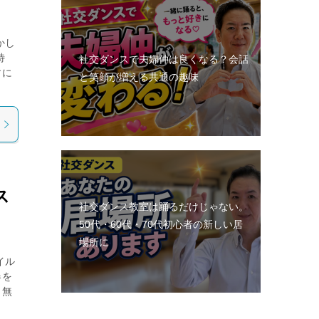
かし
特
社交ダンスで夫婦仲は良くなる？会話
すに
と笑顔が増える共通の趣味
ス
社交ダンス教室は踊るだけじゃない。
50代・60代・70代初心者の新しい居
場所に
イル
器を
、無