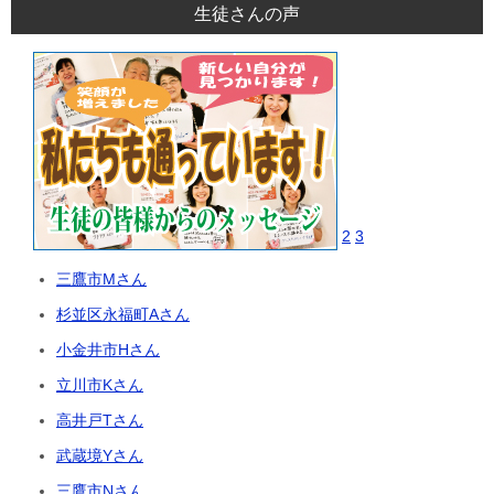
生徒さんの声
2
3
三鷹市Mさん
杉並区永福町Aさん
小金井市Hさん
立川市Kさん
高井戸Tさん
武蔵境Yさん
三鷹市Nさん