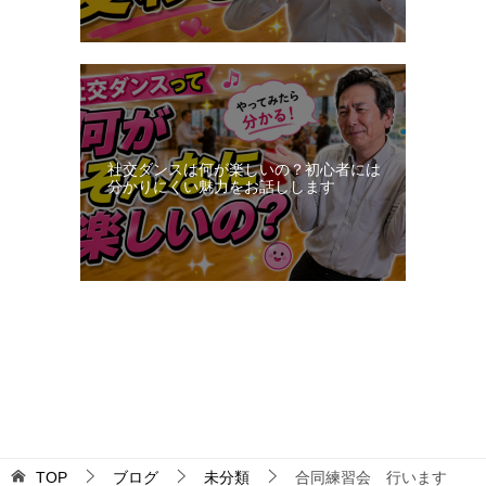
社交ダンスは何が楽しいの？初心者には
分かりにくい魅力をお話しします
更新：2026-08-07 20:28:26
TOP
ブログ
未分類
合同練習会 行います