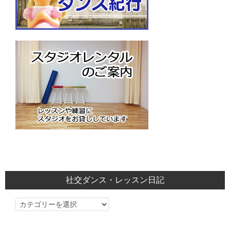
社交ダンス・レッスン日記
社
交
ダ