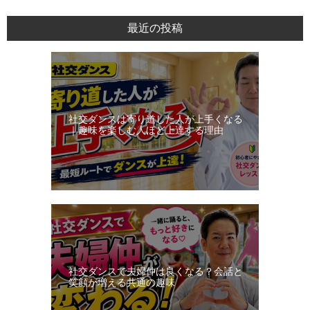
ン
最近の投稿
ス・
レ
ッ
ス
ン
社交ダンスは寄り道した人が上手くなる
日
｜趣味を楽しむ人ほど上達する理由
記
社交ダンスで夫婦仲は良くなる？会話と
笑顔が増える共通の趣味