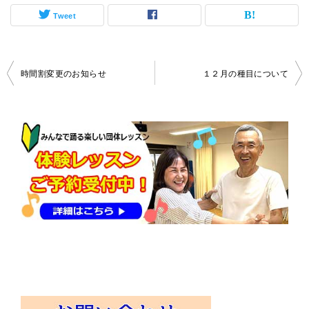
Tweet
投
時間割変更のお知らせ
１２月の種目について
稿
ナ
ビ
ゲ
ー
シ
ョ
ン