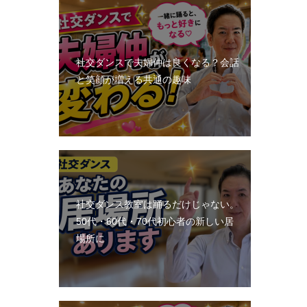
社交ダンスで夫婦仲は良くなる？会話
と笑顔が増える共通の趣味
社交ダンス教室は踊るだけじゃない。
50代・60代・70代初心者の新しい居
場所に