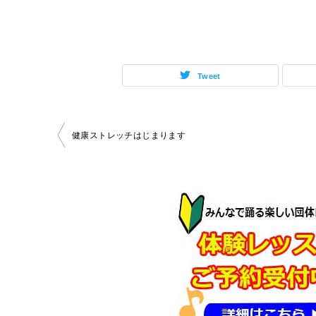
Tweet
投
健康ストレッチはじまります
稿
ナ
ビ
ゲ
ー
シ
ョ
ン