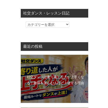
社交ダンス・レッスン日記
社
交
ダ
ン
最近の投稿
ス・
レ
ッ
ス
ン
社交ダンスは寄り道した人が上手くな
日
る｜趣味を楽しむ人ほど上達する理由
記