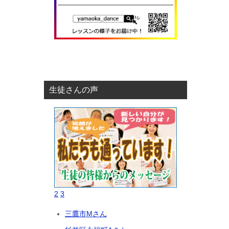
生徒さんの声
2
3
三鷹市Mさん