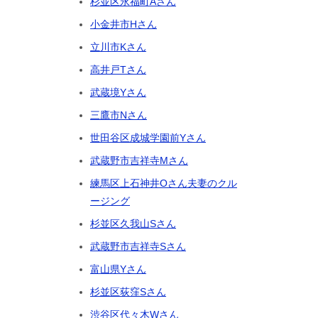
杉並区永福町Aさん
小金井市Hさん
立川市Kさん
高井戸Tさん
武蔵境Yさん
三鷹市Nさん
世田谷区成城学園前Yさん
武蔵野市吉祥寺Mさん
練馬区上石神井Oさん夫妻のクル
ージング
杉並区久我山Sさん
武蔵野市吉祥寺Sさん
富山県Yさん
杉並区荻窪Sさん
渋谷区代々木Wさん