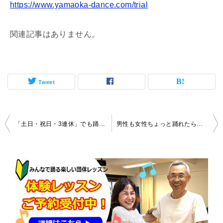
https://www.yamaoka-dance.com/trial
関連記事はありません。
Tweet
投
「土日・祝日・3連休」でも踊れます♪
男性も女性ちょっと踊れたら『格好いい』
稿
ナ
ビ
ゲ
ー
シ