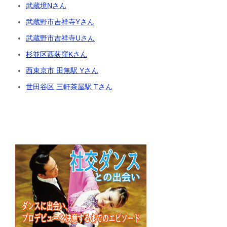
武蔵境Nさん
武蔵野市吉祥寺Yさん
武蔵野市吉祥寺Uさん
杉並区西荻窪Kさん
西東京市 田無駅 Yさん
世田谷区 三軒茶屋駅 Tさん