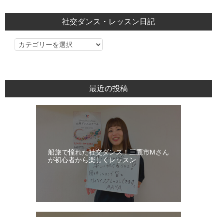
社交ダンス・レッスン日記
社
交
ダ
ン
最近の投稿
ス・
レ
ッ
ス
ン
船旅で憧れた社交ダンス！三鷹市Mさん
日
が初心者から楽しくレッスン
記