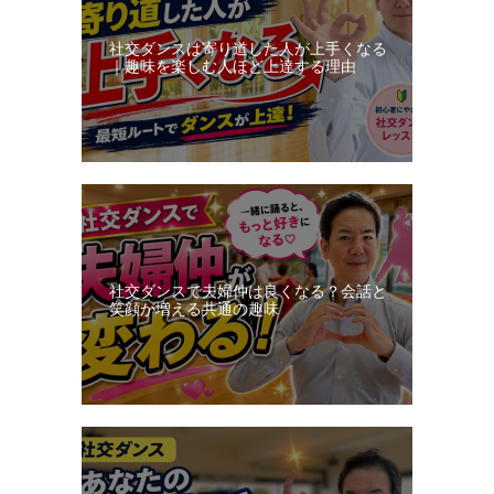
ン
社交ダンスは寄り道した人が上手くなる
日
｜趣味を楽しむ人ほど上達する理由
記
社交ダンスで夫婦仲は良くなる？会話と
笑顔が増える共通の趣味