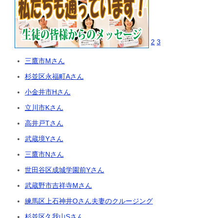
2
3
三鷹市Mさん
杉並区永福町Aさん
小金井市Hさん
立川市Kさん
高井戸Tさん
武蔵境Yさん
三鷹市Nさん
世田谷区成城学園前Yさん
武蔵野市吉祥寺Mさん
練馬区上石神井Oさん夫妻のクルージング
杉並区久我山Sさん