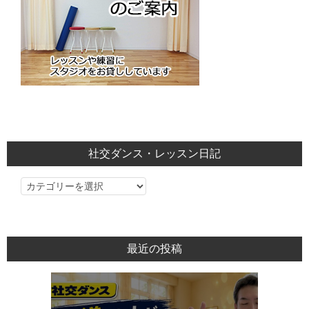
社交ダンス・レッスン日記
社
交
ダ
ン
最近の投稿
ス・
レ
ッ
ス