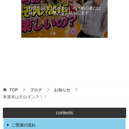
社交ダンスは何が楽しいの？初心者には
分かりにくい魅力をお話しします
更新：2026-08-06 23:27:58
TOP
ブログ
お知らせ
来週末は沢山ダンス！！
contents
ご受講の流れ