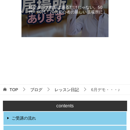
社交ダンス教室は踊るだけじゃない。50
代・60代・70代初心者の新しい居場所に
更新：2026-08-09 15:51:58
TOP
ブログ
レッスン日記
6月デモ・・・♪
contents
ご受講の流れ