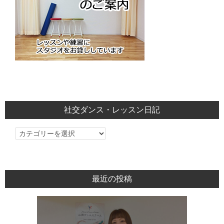
社交ダンス・レッスン日記
社
交
ダ
ン
最近の投稿
ス・
レ
ッ
ス