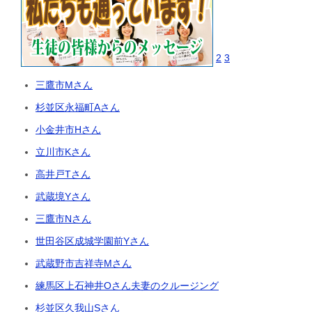
2
3
三鷹市Mさん
杉並区永福町Aさん
小金井市Hさん
立川市Kさん
高井戸Tさん
武蔵境Yさん
三鷹市Nさん
世田谷区成城学園前Yさん
武蔵野市吉祥寺Mさん
練馬区上石神井Oさん夫妻のクルージング
杉並区久我山Sさん