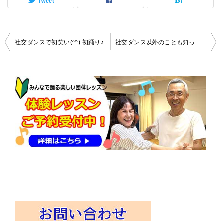
Tweet
投
社交ダンスで初笑い(^^) 初踊り♪
社交ダンス以外のことも知ってます
稿
ナ
ビ
ゲ
ー
シ
ョ
ン