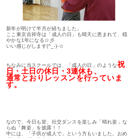
新年が明けて半月が経ちました。
ここ東京吉祥寺は「成人の日」も晴天に恵まれて、穏
やかな1年になる☆彡
いい感じがします(^_-)-☆
祝
ちなみに当スクールでは、「成人の日」のような
日・土日の休日・3連休も、
通常とおりレッスンを行っていま
す。
なので、今日も皆、社交ダンスを楽しみ「晴れ姿」な
らぬ「舞姿」を披露！！
中には、「子供が成人で」という方もいました。おめ