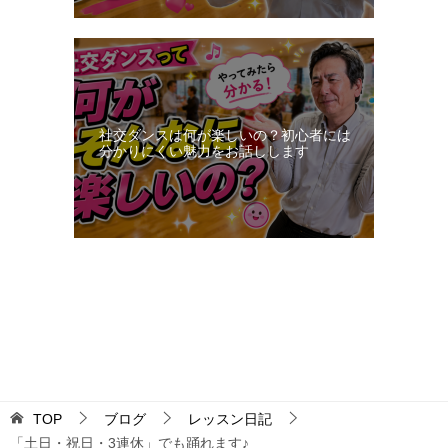
社交ダンスは何が楽しいの？初心者には
分かりにくい魅力をお話しします
更新：2026-08-07 13:43:36
TOP
ブログ
レッスン日記
「土日・祝日・3連休」でも踊れます♪