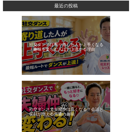
ン
最近の投稿
ス・
レ
ッ
ス
ン
社交ダンスは寄り道した人が上手くなる
日
｜趣味を楽しむ人ほど上達する理由
記
社交ダンスで夫婦仲は良くなる？会話と
笑顔が増える共通の趣味