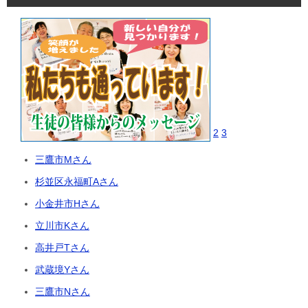
2
3
三鷹市Mさん
杉並区永福町Aさん
小金井市Hさん
立川市Kさん
高井戸Tさん
武蔵境Yさん
三鷹市Nさん