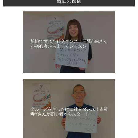
最近の投稿
ス・
レ
ッ
ス
ン
船旅で憧れた社交ダンス！三鷹市Mさん
日
が初心者から楽しくレッスン
記
クルーズをきっかけに社交ダンス！吉祥
寺Yさんが初心者からスタート