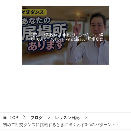
社交ダンス教室は踊るだけじゃない。50
代・60代・70代初心者の新しい居場所に
更新：2026-08-08 22:52:41
TOP
ブログ
レッスン日記
初めて社交ダンスに挑戦するときに出くわす3つのパターン・・・