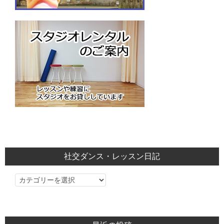
社交ダンス・レッスン日記
社
交
ダ
ン