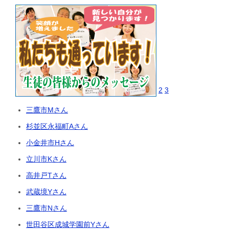
2
3
三鷹市Mさん
杉並区永福町Aさん
小金井市Hさん
立川市Kさん
高井戸Tさん
武蔵境Yさん
三鷹市Nさん
世田谷区成城学園前Yさん