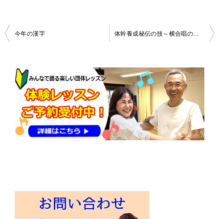
投
今年の漢字
体幹養成秘伝の技～横合唱のポーズを伝授しました
稿
ナ
ビ
ゲ
ー
シ
ョ
ン