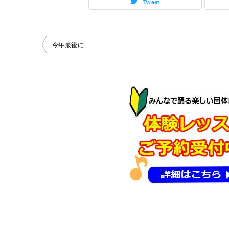
Tweet
投
今年最後に…
稿
ナ
ビ
ゲ
ー
シ
ョ
ン