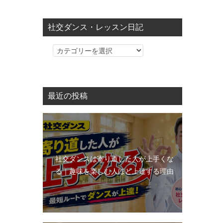
社交ダンス・レッスン日記
社
交
ダ
ン
最近の投稿
ス・
レ
ッ
ス
ン
社交ダンスは寄り道した人が上手くな
日
る｜趣味を楽しむ人ほど上達する理由
記