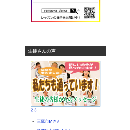
生徒さんの声
2
3
三鷹市Mさん