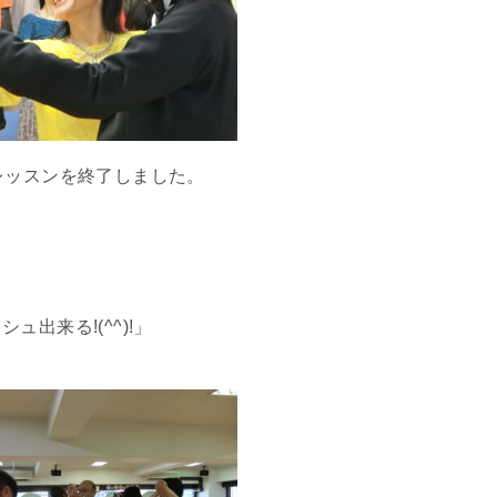
レッスンを終了しました。
、
出来る!(^^)!」