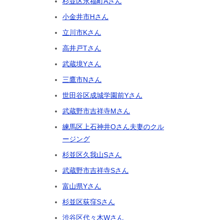
杉並区永福町Aさん
小金井市Hさん
立川市Kさん
高井戸Tさん
武蔵境Yさん
三鷹市Nさん
世田谷区成城学園前Yさん
武蔵野市吉祥寺Mさん
練馬区上石神井Oさん夫妻のクル
ージング
杉並区久我山Sさん
武蔵野市吉祥寺Sさん
富山県Yさん
杉並区荻窪Sさん
渋谷区代々木Wさん