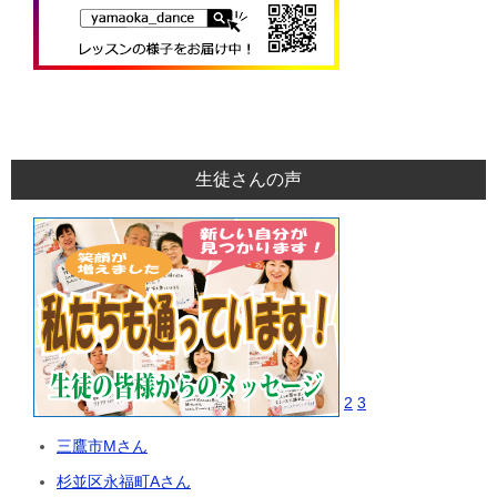
生徒さんの声
2
3
三鷹市Mさん
杉並区永福町Aさん