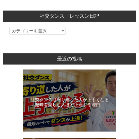
社交ダンス・レッスン日記
社
交
ダ
ン
最近の投稿
ス・
レ
ッ
ス
ン
社交ダンスは寄り道した人が上手くなる
日
｜趣味を楽しむ人ほど上達する理由
記