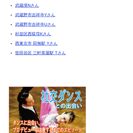
武蔵境Nさん
武蔵野市吉祥寺Yさん
武蔵野市吉祥寺Uさん
杉並区西荻窪Kさん
西東京市 田無駅 Yさん
世田谷区 三軒茶屋駅 Tさん