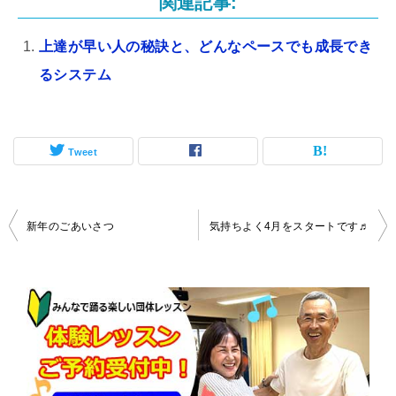
関連記事:
上達が早い人の秘訣と、どんなペースでも成長でき
るシステム
Tweet
投
新年のごあいさつ
気持ちよく4月をスタートです♬
稿
ナ
ビ
ゲ
ー
シ