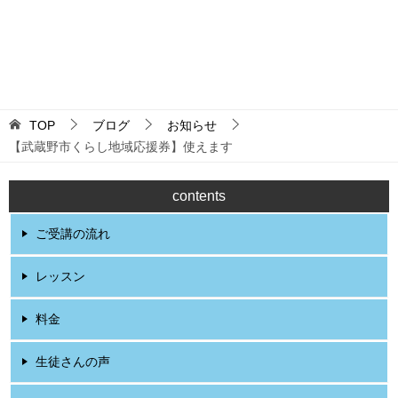
更新：2026-08-07 18:01:12
TOP
ブログ
お知らせ
【武蔵野市くらし地域応援券】使えます
contents
ご受講の流れ
レッスン
料金
生徒さんの声