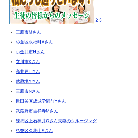
2
3
三鷹市Mさん
杉並区永福町Aさん
小金井市Hさん
立川市Kさん
高井戸Tさん
武蔵境Yさん
三鷹市Nさん
世田谷区成城学園前Yさん
武蔵野市吉祥寺Mさん
練馬区上石神井Oさん夫妻のクルージング
杉並区久我山Sさん