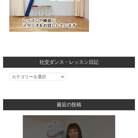
社交ダンス・レッスン日記
社
交
ダ
ン
最近の投稿
ス・
レ
ッ
ス
ン