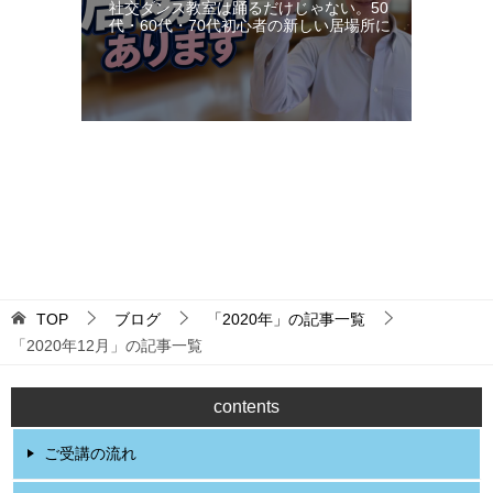
社交ダンス教室は踊るだけじゃない。50
代・60代・70代初心者の新しい居場所に
更新：2026-08-08 16:04:03
TOP
ブログ
「2020年」の記事一覧
「2020年12月」の記事一覧
contents
ご受講の流れ