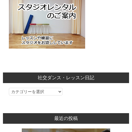
社交ダンス・レッスン日記
社
交
ダ
ン
最近の投稿
ス・
レ