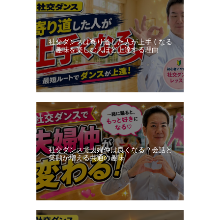
ッ
ス
ン
社交ダンスは寄り道した人が上手くなる
日
｜趣味を楽しむ人ほど上達する理由
記
社交ダンスで夫婦仲は良くなる？会話と
笑顔が増える共通の趣味