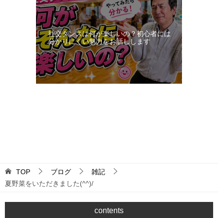
社交ダンスは何が楽しいの？初心者には
分かりにくい魅力をお話しします
更新：2026-08-07 05:05:50
TOP
ブログ
雑記
夏野菜をいただきました(^^)/
contents