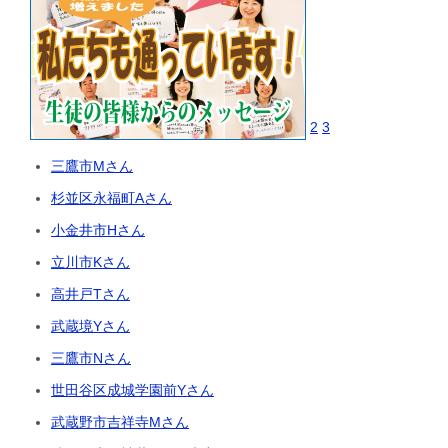
2
3
三鷹市Mさん
杉並区永福町Aさん
小金井市Hさん
立川市Kさん
高井戸Tさん
武蔵境Yさん
三鷹市Nさん
世田谷区成城学園前Yさん
武蔵野市吉祥寺Mさん