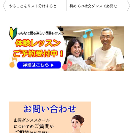
投
やることをリスト分けすると、社交ダンスも違って見えてきます
初めての社交ダンスで必要なもの
稿
ナ
ビ
ゲ
ー
シ
ョ
ン