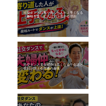
ス
ン
社交ダンスは寄り道した人が上手くなる
日
｜趣味を楽しむ人ほど上達する理由
記
社交ダンスで夫婦仲は良くなる？会話と
笑顔が増える共通の趣味