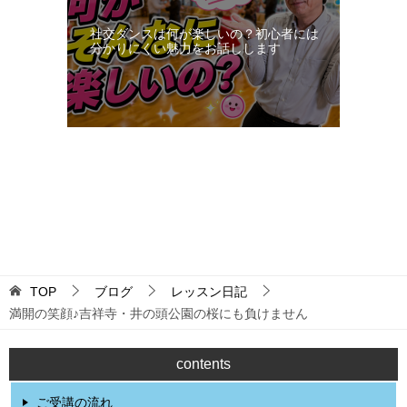
社交ダンスは何が楽しいの？初心者には
分かりにくい魅力をお話しします
更新：2026-08-07 21:54:06
TOP
ブログ
レッスン日記
満開の笑顔♪吉祥寺・井の頭公園の桜にも負けません
contents
ご受講の流れ