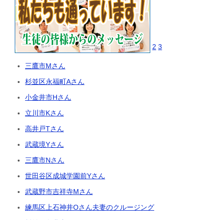
2
3
三鷹市Mさん
杉並区永福町Aさん
小金井市Hさん
立川市Kさん
高井戸Tさん
武蔵境Yさん
三鷹市Nさん
世田谷区成城学園前Yさん
武蔵野市吉祥寺Mさん
練馬区上石神井Oさん夫妻のクルージング