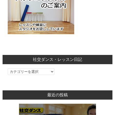
社交ダンス・レッスン日記
社
交
ダ
ン
最近の投稿
ス・
レ
ッ