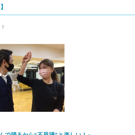
！】
リ！
組んで踊るから“不思議”と楽しい！』