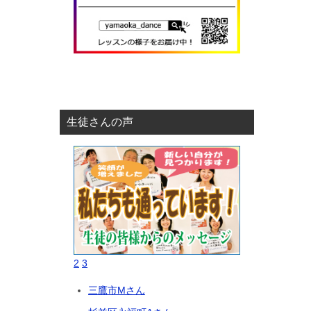
生徒さんの声
2
3
三鷹市Mさん