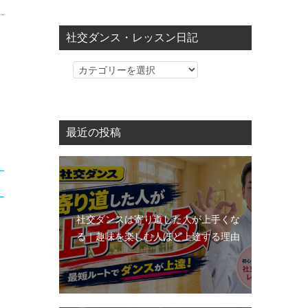
社交ダンス・レッスン日記
社
交
ダ
ン
最近の投稿
ス・
レ
ッ
ス
ン
社交ダンスは寄り道した人が上手くな
日
る｜趣味を楽しむ人ほど上達する理由
記