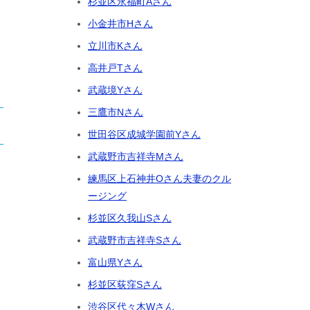
杉並区永福町Aさん
小金井市Hさん
立川市Kさん
高井戸Tさん
武蔵境Yさん
三鷹市Nさん
世田谷区成城学園前Yさん
武蔵野市吉祥寺Mさん
練馬区上石神井Oさん夫妻のクル
ージング
杉並区久我山Sさん
武蔵野市吉祥寺Sさん
富山県Yさん
杉並区荻窪Sさん
渋谷区代々木Wさん