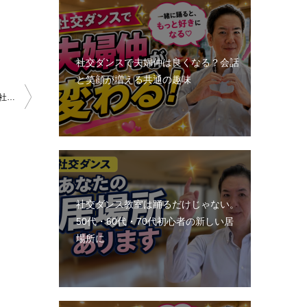
社交ダンスで夫婦仲は良くなる？会話
と笑顔が増える共通の趣味
ウォーキングは一人で寂しい！つまらない！そんな方にお勧めの【社交ダンススクール】です～後編
社交ダンス教室は踊るだけじゃない。
50代・60代・70代初心者の新しい居
場所に