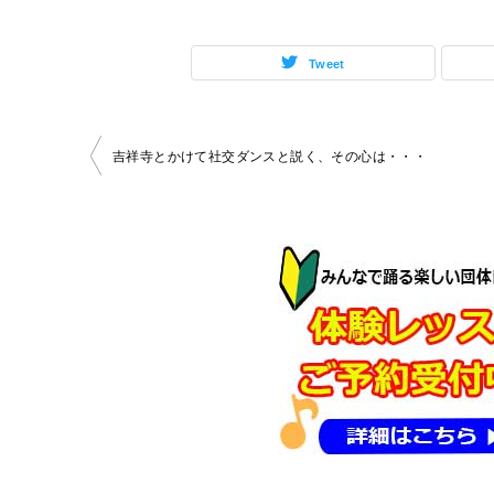
Tweet
投
吉祥寺とかけて社交ダンスと説く、その心は・・・
稿
ナ
ビ
ゲ
ー
シ
ョ
ン