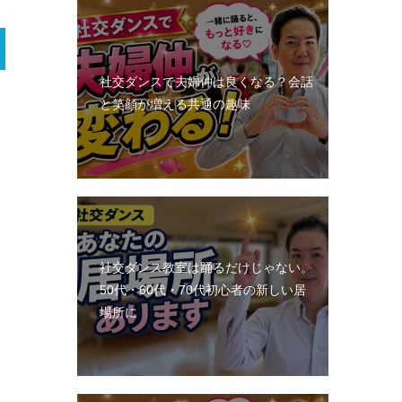
社交ダンスで夫婦仲は良くなる？会話
と笑顔が増える共通の趣味
社交ダンス教室は踊るだけじゃない。
50代・60代・70代初心者の新しい居
場所に