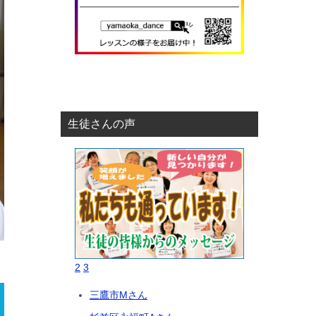
生徒さんの声
2
3
三鷹市Mさん