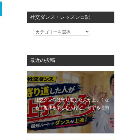
社交ダンス・レッスン日記
社
交
ダ
ン
最近の投稿
ス・
レ
ッ
ス
ン
社交ダンスは寄り道した人が上手くな
日
る｜趣味を楽しむ人ほど上達する理由
記