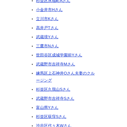
杉並区永福町Aさん
小金井市Hさん
立川市Kさん
高井戸Tさん
武蔵境Yさん
三鷹市Nさん
世田谷区成城学園前Yさん
武蔵野市吉祥寺Mさん
練馬区上石神井Oさん夫妻のクル
ージング
杉並区久我山Sさん
武蔵野市吉祥寺Sさん
富山県Yさん
杉並区荻窪Sさん
渋谷区代々木Wさん