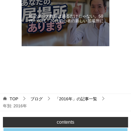
社交ダンス教室は踊るだけじゃない。50
代・60代・70代初心者の新しい居場所に
更新：2026-08-08 18:02:59
TOP
ブログ
「2016年」の記事一覧
年別: 2016年
contents