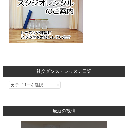
社交ダンス・レッスン日記
社
交
ダ
ン
最近の投稿
ス・
レ
ッ