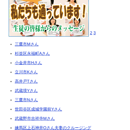
2
3
三鷹市Mさん
杉並区永福町Aさん
小金井市Hさん
立川市Kさん
高井戸Tさん
武蔵境Yさん
三鷹市Nさん
世田谷区成城学園前Yさん
武蔵野市吉祥寺Mさん
練馬区上石神井Oさん夫妻のクルージング