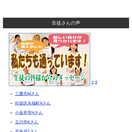
生徒さんの声
2
3
三鷹市Mさん
杉並区永福町Aさん
小金井市Hさん
立川市Kさん
高井戸Tさん