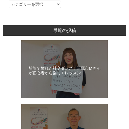
社
交
ダ
ン
最近の投稿
ス・
レ
ッ
ス
ン
船旅で憧れた社交ダンス！三鷹市Mさん
日
が初心者から楽しくレッスン
記