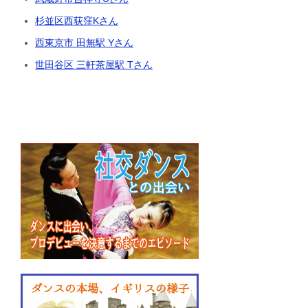
杉並区西荻窪Kさん
西東京市 田無駅 Yさん
世田谷区 三軒茶屋駅 Tさん