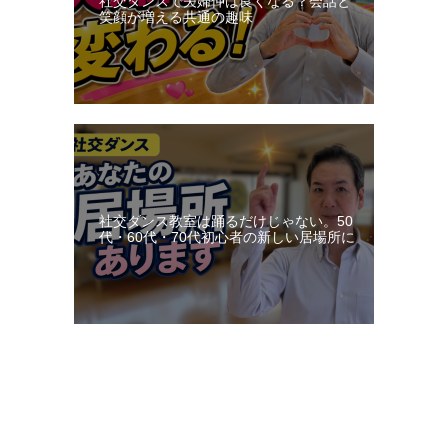
社交ダンスで夫婦仲は良くなる？会話と
笑顔が増える共通の趣味
社交ダンス教室は踊るだけじゃない。50
代・60代・70代初心者の新しい居場所に
更新：2026-08-08 23:06:34