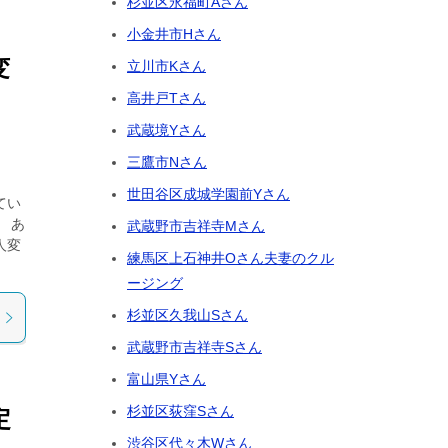
杉並区永福町Aさん
小金井市Hさん
変
立川市Kさん
高井戸Tさん
武蔵境Yさん
三鷹市Nさん
世田谷区成城学園前Yさん
てい
 あ
武蔵野市吉祥寺Mさん
人変
練馬区上石神井Oさん夫妻のクル
ージング
杉並区久我山Sさん
武蔵野市吉祥寺Sさん
富山県Yさん
杉並区荻窪Sさん
定
渋谷区代々木Wさん