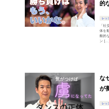
的
レッ
「社
体を
般的
ン […
な
が
レッ