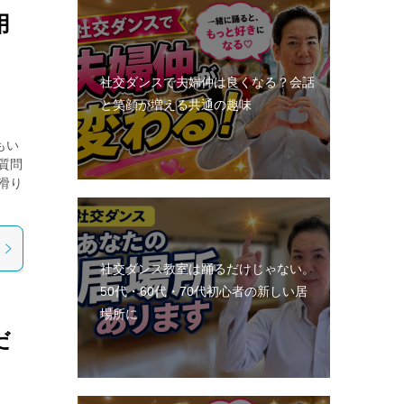
用
社交ダンスで夫婦仲は良くなる？会話
と笑顔が増える共通の趣味
もい
質問
滑り
社交ダンス教室は踊るだけじゃない。
50代・60代・70代初心者の新しい居
場所に
だ