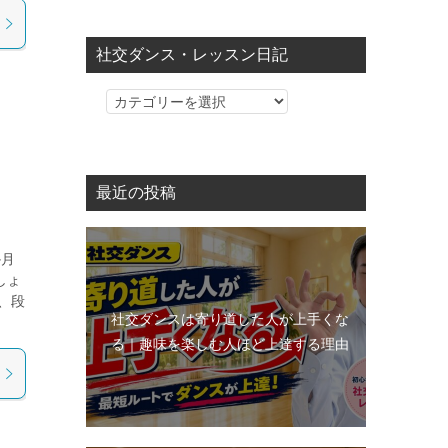
社交ダンス・レッスン日記
社
交
ダ
ン
最近の投稿
ス・
レ
ッ
か月
ス
しょ
ン
、段
社交ダンスは寄り道した人が上手くな
日
る｜趣味を楽しむ人ほど上達する理由
記