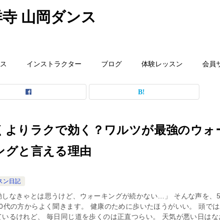
寺 山岡ダンス
ス
インストラクター
ブログ
体験レッスン
会員
くよりラクで効く？ワルツが最強のウォ
ングと言える理由
スン日記
動しなきゃとは思うけど、ウォーキングが続かない…」 そんな声を、5
60代の方からよく聞きます。 健康のために歩いたほうがいい。 頭で
ているけれど、 毎日同じ道を歩くのは正直つらい。 天気が悪い日はな