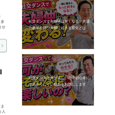
か
社交ダンスで夫婦仲は良くなる？共通
も多
ませ
の趣味を持つ夫婦に起きる変化とは
自
社交ダンスは何が楽しいの？初心者に
は分かりにくい魅力をお話しします
きま
う人