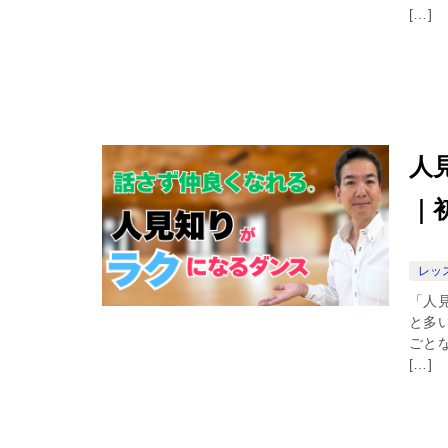
[…]
人
｜
レッ
「人
と多
ごと
[…]