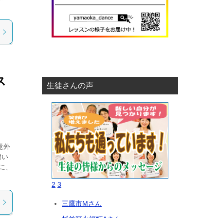
ス
生徒さんの声
意外
習い
に、
2
3
三鷹市Mさん