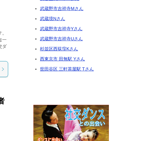
武蔵野市吉祥寺Mさん
武蔵境Nさん
武蔵野市吉祥寺Yさん
す。
武蔵野市吉祥寺Uさん
は一
交ダ
杉並区西荻窪Kさん
西東京市 田無駅 Yさん
世田谷区 三軒茶屋駅 Tさん
者