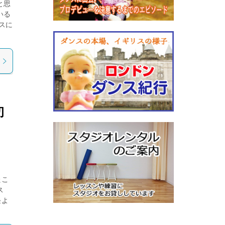
と思
いる
スに
初
たこ
ス
経よ