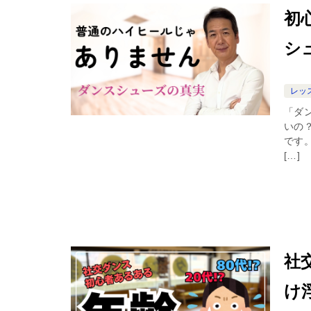
初
シ
レッ
「ダ
いの
です
[…]
社
け