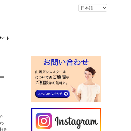
サイト
ー
0
はわ
おさ