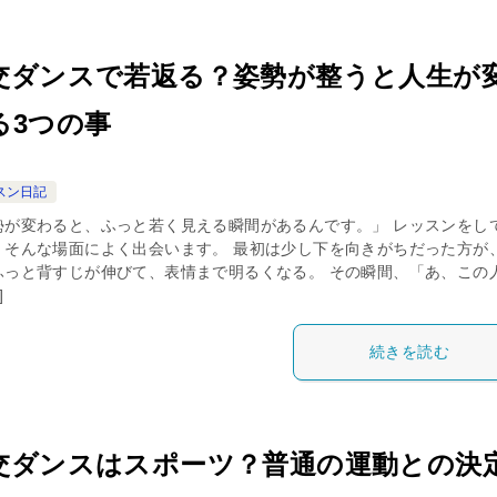
交ダンスで若返る？姿勢が整うと人生が
る3つの事
スン日記
勢が変わると、ふっと若く見える瞬間があるんです。」 レッスンをし
、そんな場面によく出会います。 最初は少し下を向きがちだった方が、
ふっと背すじが伸びて、表情まで明るくなる。 その瞬間、「あ、この
]
続きを読む
交ダンスはスポーツ？普通の運動との決