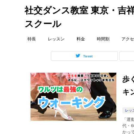
社交ダンス教室 東京・吉祥
スクール
特長
レッスン
料金
時間割
アクセ
Tweet
歩
キ
レッ
「運
代・
かっ