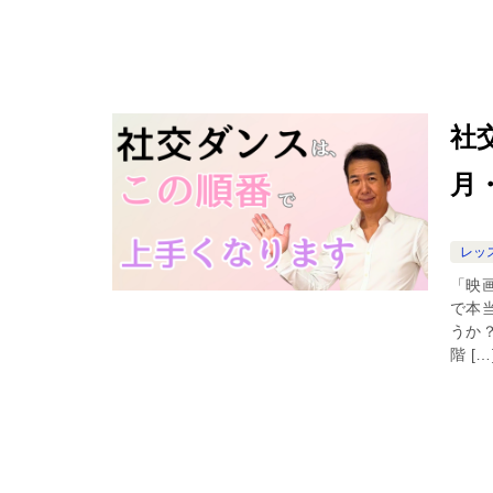
社
月
レッ
「映
で本
うか
階 […