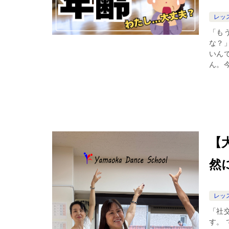
レッ
「も
な？
いん
ん。今
【
然
レッ
「社
す。