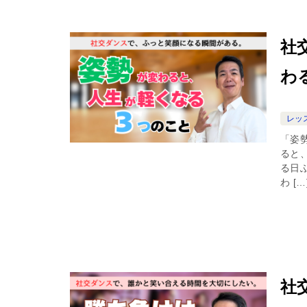
社
わ
レッ
「姿
ると
る日
わ […
社